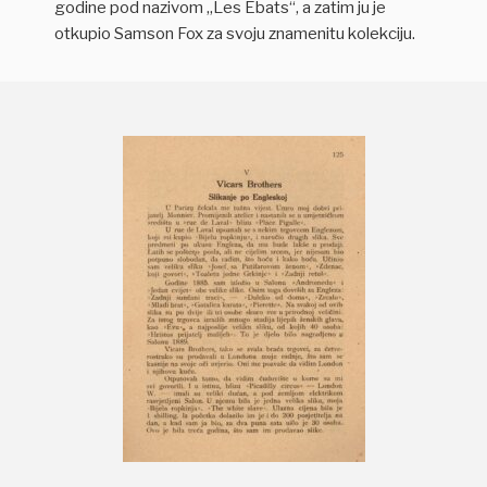
godine pod nazivom „Les Ébats“, a zatim ju je
otkupio Samson Fox za svoju znamenitu kolekciju.