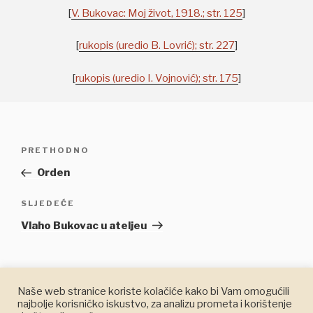
[
V. Bukovac: Moj život, 1918.; str. 125
]
[
rukopis (uredio B. Lovrić); str. 227
]
[
rukopis (uredio I. Vojnović); str. 175
]
Navigacija
Prethodna
PRETHODNO
objava
objava
Orden
Sljedeća
SLJEDEĆE
objava
Vlaho Bukovac u ateljeu
Naše web stranice koriste kolačiće kako bi Vam omogućili
najbolje korisničko iskustvo, za analizu prometa i korištenje
© 2021 Muzeji i galerije Konavala