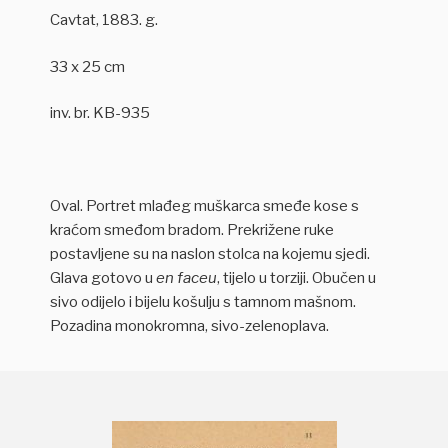
Cavtat, 1883. g.
33 x 25 cm
inv. br. KB-935
Oval. Portret mlađeg muškarca smeđe kose s
kraćom smeđom bradom. Prekrižene ruke
postavljene su na naslon stolca na kojemu sjedi.
Glava gotovo u
en faceu
, tijelo u torziji. Obučen u
sivo odijelo i bijelu košulju s tamnom mašnom.
Pozadina monokromna, sivo-zelenoplava.